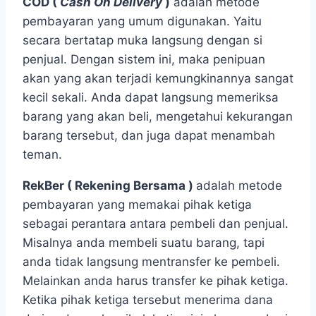
COD (
Cash On Delivery
)
adalah metode
pembayaran yang umum digunakan. Yaitu
secara bertatap muka langsung dengan si
penjual. Dengan sistem ini, maka penipuan
akan yang akan terjadi kemungkinannya sangat
kecil sekali. Anda dapat langsung memeriksa
barang yang akan beli, mengetahui kekurangan
barang tersebut, dan juga dapat menambah
teman.
RekBer ( Rekening Bersama )
adalah metode
pembayaran yang memakai pihak ketiga
sebagai perantara antara pembeli dan penjual.
Misalnya anda membeli suatu barang, tapi
anda tidak langsung mentransfer ke pembeli.
Melainkan anda harus transfer ke pihak ketiga.
Ketika pihak ketiga tersebut menerima dana