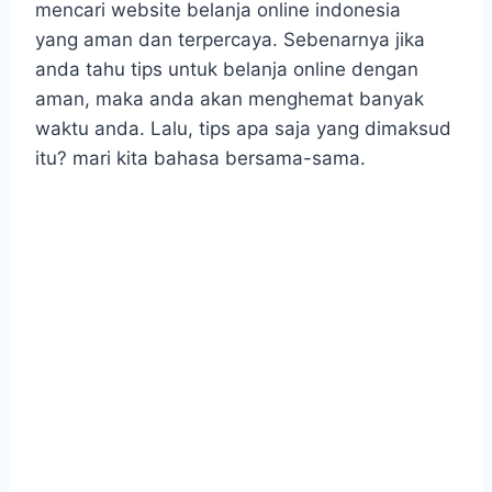
mencari website belanja online indonesia
yang aman dan terpercaya. Sebenarnya jika
anda tahu tips untuk belanja online dengan
aman, maka anda akan menghemat banyak
waktu anda. Lalu, tips apa saja yang dimaksud
itu? mari kita bahasa bersama-sama.