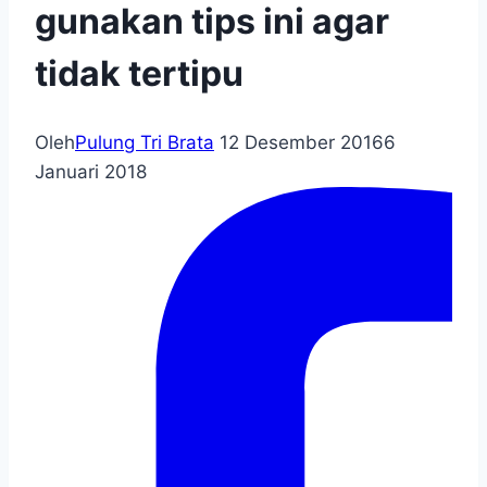
gunakan tips ini agar
tidak tertipu
Oleh
Pulung Tri Brata
12 Desember 2016
6
Januari 2018