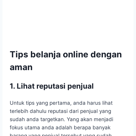
Tips belanja online dengan
aman
1. Lihat reputasi penjual
Untuk tips yang pertama, anda harus lihat
terlebih dahulu reputasi dari penjual yang
sudah anda targetkan. Yang akan menjadi
fokus utama anda adalah berapa banyak
barang yang penjual tersebut yang sudah