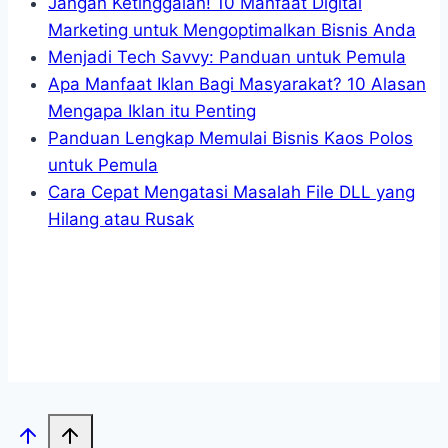
Jangan Ketinggalan! 10 Manfaat Digital
Marketing untuk Mengoptimalkan Bisnis Anda
Menjadi Tech Savvy: Panduan untuk Pemula
Apa Manfaat Iklan Bagi Masyarakat? 10 Alasan
Mengapa Iklan itu Penting
Panduan Lengkap Memulai Bisnis Kaos Polos
untuk Pemula
Cara Cepat Mengatasi Masalah File DLL yang
Hilang atau Rusak