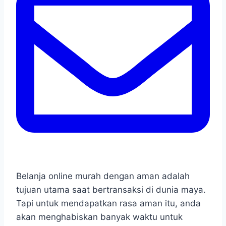
Belanja online murah dengan aman adalah
tujuan utama saat bertransaksi di dunia maya.
Tapi untuk mendapatkan rasa aman itu, anda
akan menghabiskan banyak waktu untuk