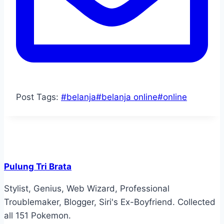
Post Tags:
#
belanja
#
belanja online
#
online
Pulung Tri Brata
Stylist, Genius, Web Wizard, Professional
Troublemaker, Blogger, Siri's Ex-Boyfriend. Collected
all 151 Pokemon.