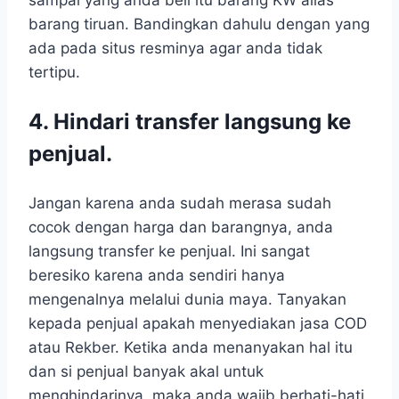
sampai yang anda beli itu barang KW alias
barang tiruan. Bandingkan dahulu dengan yang
ada pada situs resminya agar anda tidak
tertipu.
4. Hindari transfer langsung ke
penjual.
Jangan karena anda sudah merasa sudah
cocok dengan harga dan barangnya, anda
langsung transfer ke penjual. Ini sangat
beresiko karena anda sendiri hanya
mengenalnya melalui dunia maya. Tanyakan
kepada penjual apakah menyediakan jasa COD
atau Rekber. Ketika anda menanyakan hal itu
dan si penjual banyak akal untuk
menghindarinya, maka anda wajib berhati-hati.