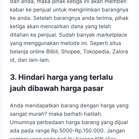
dari anda, maka pihak ketiga ini akan memberi
kabar ke penjual untuk mengirimkan barangnya
ke anda. Setelah barangnya anda terima, pihak
ketiga akan mencairkan dana yang telah
ditahan ke penjual. Sudah banyak
marketplace
yang menggunakan metode ini. Seperti situs
belanja online Blibli, Shopee, Tokopedia, Zalora
id, dan lain-lain.
3. Hindari harga yang terlalu
jauh dibawah harga pasar
Anda mendapatkan barang dengan harga yang
sangat murah? maka berhati-hatilah.
Umumnya perbedaan harga barang yang dijual
ada pada range Rp.5000-Rp.150.000. Jangan