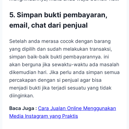
5. Simpan bukti pembayaran,
email, chat dari penjual
Setelah anda merasa cocok dengan barang
yang dipilih dan sudah melakukan transaksi,
simpan baik-baik bukti pembayarannya. ini
akan berguna jika sewaktu-waktu ada masalah
dikemudian hari. Jika perlu anda simpan semua
percakapan dengan si penjual agar bisa
menjadi bukti jika terjadi sesuatu yang tidak
diinginkan.
Baca Juga :
Cara Jualan Online Menggunakan
Media Instagram yang Praktis