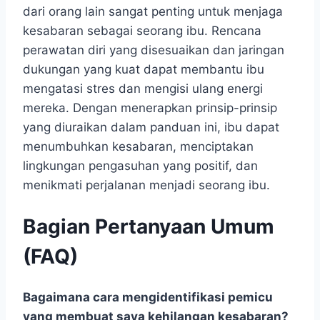
dari orang lain sangat penting untuk menjaga
kesabaran sebagai seorang ibu. Rencana
perawatan diri yang disesuaikan dan jaringan
dukungan yang kuat dapat membantu ibu
mengatasi stres dan mengisi ulang energi
mereka. Dengan menerapkan prinsip-prinsip
yang diuraikan dalam panduan ini, ibu dapat
menumbuhkan kesabaran, menciptakan
lingkungan pengasuhan yang positif, dan
menikmati perjalanan menjadi seorang ibu.
Bagian Pertanyaan Umum
(FAQ)
Bagaimana cara mengidentifikasi pemicu
yang membuat saya kehilangan kesabaran?