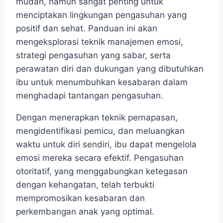
mudah, namun sangat penting untuk
menciptakan lingkungan pengasuhan yang
positif dan sehat. Panduan ini akan
mengeksplorasi teknik manajemen emosi,
strategi pengasuhan yang sabar, serta
perawatan diri dan dukungan yang dibutuhkan
ibu untuk menumbuhkan kesabaran dalam
menghadapi tantangan pengasuhan.
Dengan menerapkan teknik pernapasan,
mengidentifikasi pemicu, dan meluangkan
waktu untuk diri sendiri, ibu dapat mengelola
emosi mereka secara efektif. Pengasuhan
otoritatif, yang menggabungkan ketegasan
dengan kehangatan, telah terbukti
mempromosikan kesabaran dan
perkembangan anak yang optimal.