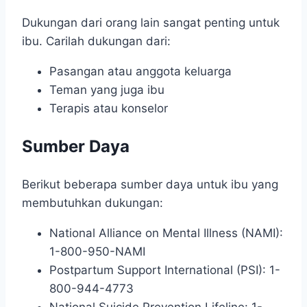
Dukungan dari orang lain sangat penting untuk
ibu. Carilah dukungan dari:
Pasangan atau anggota keluarga
Teman yang juga ibu
Terapis atau konselor
Sumber Daya
Berikut beberapa sumber daya untuk ibu yang
membutuhkan dukungan:
National Alliance on Mental Illness (NAMI):
1-800-950-NAMI
Postpartum Support International (PSI): 1-
800-944-4773