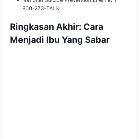
National Suicide Prevention Lifeline: 1-
800-273-TALK
Ringkasan Akhir: Cara
Menjadi Ibu Yang Sabar