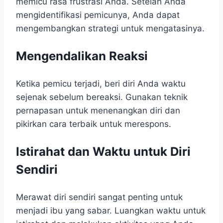
memicu rasa frustrasi Anda. Setelah Anda
mengidentifikasi pemicunya, Anda dapat
mengembangkan strategi untuk mengatasinya.
Mengendalikan Reaksi
Ketika pemicu terjadi, beri diri Anda waktu
sejenak sebelum bereaksi. Gunakan teknik
pernapasan untuk menenangkan diri dan
pikirkan cara terbaik untuk merespons.
Istirahat dan Waktu untuk Diri
Sendiri
Merawat diri sendiri sangat penting untuk
menjadi ibu yang sabar. Luangkan waktu untuk