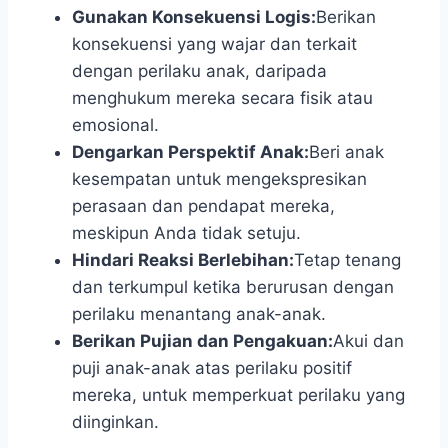
Gunakan Konsekuensi Logis:
Berikan
konsekuensi yang wajar dan terkait
dengan perilaku anak, daripada
menghukum mereka secara fisik atau
emosional.
Dengarkan Perspektif Anak:
Beri anak
kesempatan untuk mengekspresikan
perasaan dan pendapat mereka,
meskipun Anda tidak setuju.
Hindari Reaksi Berlebihan:
Tetap tenang
dan terkumpul ketika berurusan dengan
perilaku menantang anak-anak.
Berikan Pujian dan Pengakuan:
Akui dan
puji anak-anak atas perilaku positif
mereka, untuk memperkuat perilaku yang
diinginkan.