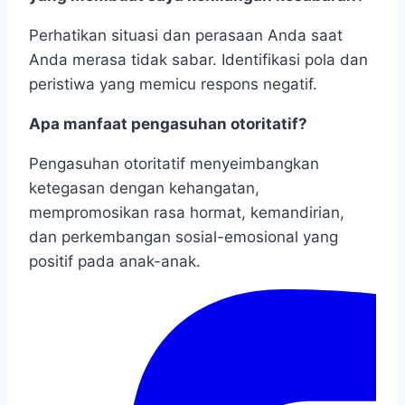
Perhatikan situasi dan perasaan Anda saat
Anda merasa tidak sabar. Identifikasi pola dan
peristiwa yang memicu respons negatif.
Apa manfaat pengasuhan otoritatif?
Pengasuhan otoritatif menyeimbangkan
ketegasan dengan kehangatan,
mempromosikan rasa hormat, kemandirian,
dan perkembangan sosial-emosional yang
positif pada anak-anak.