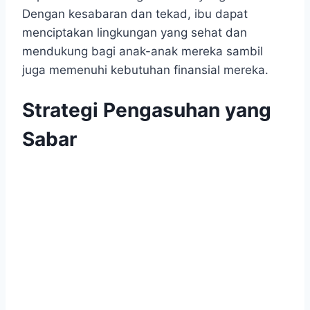
Dengan kesabaran dan tekad, ibu dapat
menciptakan lingkungan yang sehat dan
mendukung bagi anak-anak mereka sambil
juga memenuhi kebutuhan finansial mereka.
Strategi Pengasuhan yang
Sabar