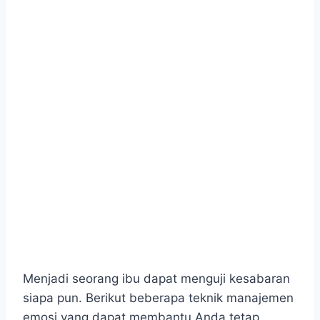
Menjadi seorang ibu dapat menguji kesabaran
siapa pun. Berikut beberapa teknik manajemen
emosi yang dapat membantu Anda tetap