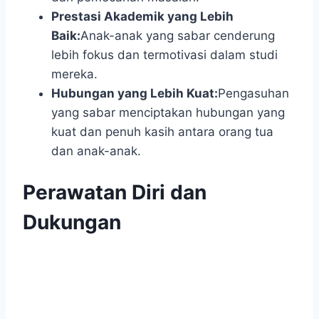
Prestasi Akademik yang Lebih
Baik:
Anak-anak yang sabar cenderung
lebih fokus dan termotivasi dalam studi
mereka.
Hubungan yang Lebih Kuat:
Pengasuhan
yang sabar menciptakan hubungan yang
kuat dan penuh kasih antara orang tua
dan anak-anak.
Perawatan Diri dan
Dukungan